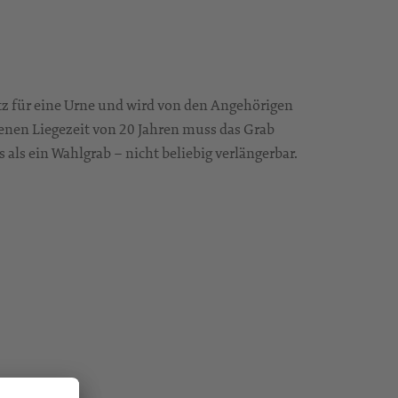
tz für eine Urne und wird von den Angehörigen
benen Liegezeit von 20 Jahren muss das Grab
s als ein Wahlgrab – nicht beliebig verlängerbar.