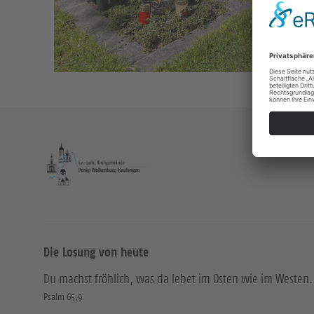
Die Losung von heute
Du machst fröhlich, was da lebet im Osten wie im Westen.
Psalm 65,9