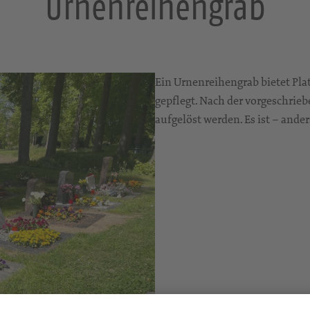
Urnenreihengrab
Ein Urnenreihengrab bietet Pla
gepflegt. Nach der vorgeschrie
aufgelöst werden. Es ist – ander