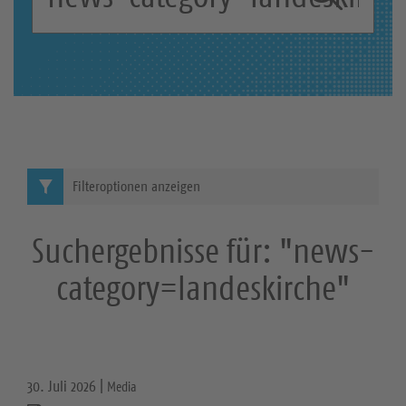
c
S
h
b
u
e
c
g
r
h
i
e
f
Filteroptionen anzeigen
f
:
Suchergebnisse für: "news-
category=landeskirche"
30. Juli 2026 |
Media