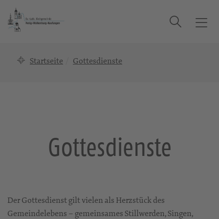
Suche
T
o
g
Startseite
Gottesdienste
g
l
e
n
a
v
i
Gottesdienste
g
a
t
i
o
Der Gottesdienst gilt vielen als Herzstück des
n
Gemeindelebens – gemeinsames Stillwerden, Singen,