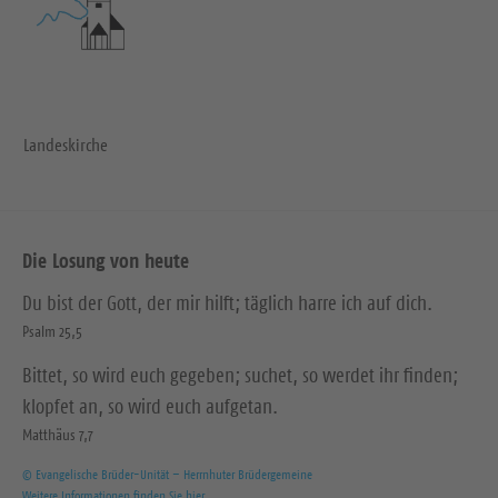
Landeskirche
Die Losung von heute
Du bist der Gott, der mir hilft; täglich harre ich auf dich.
Psalm 25,5
Bittet, so wird euch gegeben; suchet, so werdet ihr finden;
klopfet an, so wird euch aufgetan.
Matthäus 7,7
© Evangelische Brüder-Unität – Herrnhuter Brüdergemeine
Weitere Informationen finden Sie hier