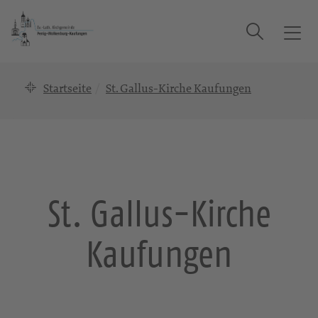
Suche
T
o
g
Startseite
St. Gallus-Kirche Kaufungen
g
l
e
n
a
v
i
St. Gallus-Kirche
g
a
Kaufungen
t
i
o
n