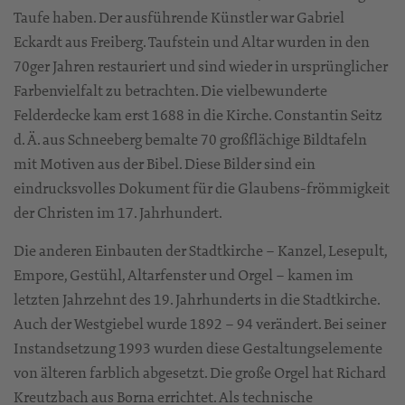
Taufe haben. Der ausführende Künstler war Gabriel
Eckardt aus Freiberg. Taufstein und Altar wurden in den
70ger Jahren restauriert und sind wieder in ursprünglicher
Farbenvielfalt zu betrachten. Die vielbewunderte
Felderdecke kam erst 1688 in die Kirche. Constantin Seitz
d. Ä. aus Schneeberg bemalte 70 großflächige Bildtafeln
mit Motiven aus der Bibel. Diese Bilder sind ein
eindrucksvolles Dokument für die Glaubens-frömmigkeit
der Christen im 17. Jahrhundert.
Die anderen Einbauten der Stadtkirche – Kanzel, Lesepult,
Empore, Gestühl, Altarfenster und Orgel – kamen im
letzten Jahrzehnt des 19. Jahrhunderts in die Stadtkirche.
Auch der Westgiebel wurde 1892 – 94 verändert. Bei seiner
Instandsetzung 1993 wurden diese Gestaltungselemente
von älteren farblich abgesetzt. Die große Orgel hat Richard
Kreutzbach aus Borna errichtet. Als technische