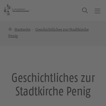
Suche
T
o
g
Startseite
Geschichtliches zur Stadtkirche
g
l
Penig
e
n
a
v
i
g
Geschichtliches zur
a
t
Stadtkirche Penig
i
o
n