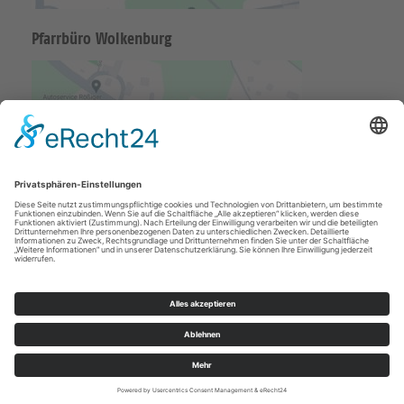
Pfarrbüro Wolkenburg
Impressum
Datenschutz
© Ev.-Luth. KG Penig-Wolkenburg-Kaufungen 2026