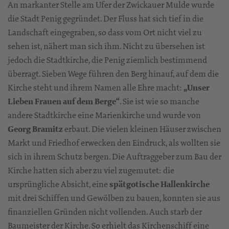
An markanter Stelle am Ufer der Zwickauer Mulde wurde
die Stadt Penig gegründet. Der Fluss hat sich tief in die
Landschaft eingegraben, so dass vom Ort nicht viel zu
sehen ist, nähert man sich ihm. Nicht zu übersehen ist
jedoch die Stadtkirche, die Penig ziemlich bestimmend
überragt. Sieben Wege führen den Berg hinauf, auf dem die
Kirche steht und ihrem Namen alle Ehre macht:
„Unser
Lieben Frauen auf dem Berge“
. Sie ist wie so manche
andere Stadtkirche eine Marienkirche und wurde von
Georg Bramitz
erbaut. Die vielen kleinen Häuser zwischen
Markt und Friedhof erwecken den Eindruck, als wollten sie
sich in ihrem Schutz bergen. Die Auftraggeber zum Bau der
Kirche hatten sich aber zu viel zugemutet: die
ursprüngliche Absicht, eine
spätgotische Hallenkirche
mit drei Schiffen und Gewölben zu bauen, konnten sie aus
finanziellen Gründen nicht vollenden. Auch starb der
Baumeister der Kirche. So erhielt das Kirchenschiff eine