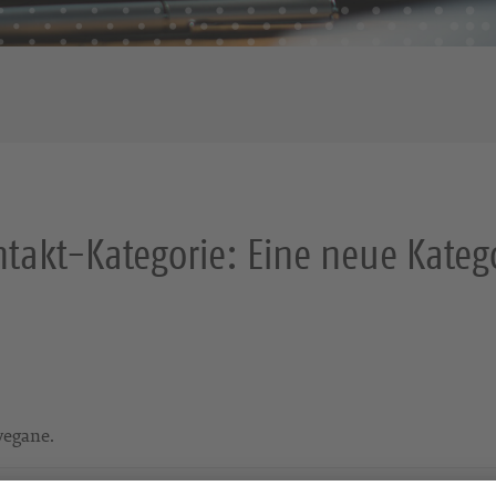
takt-Kategorie:
Eine neue Kateg
vegane.