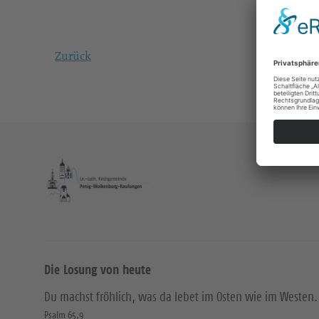
Zurück
Die Losung von heute
Du machst fröhlich, was da lebet im Osten wie im Westen.
Psalm 65,9