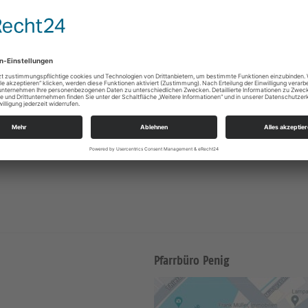
Pfarrbüro Penig